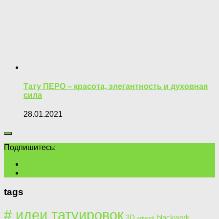
Тату ПЕРО – красота, элегантность и духовная
сила
28.01.2021
Подпишитесь:
tags
# идеи татуировок
3D
blackwork
artwork