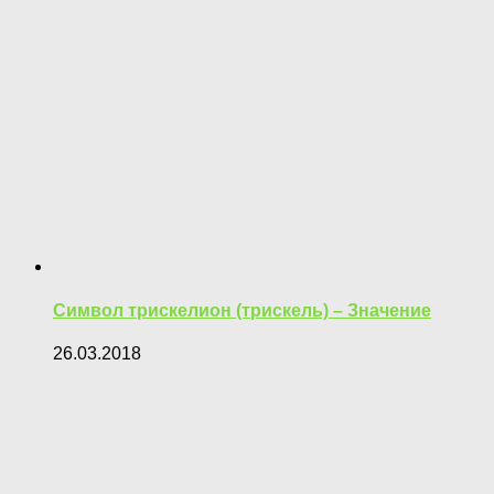
Символ трискелион (трискель) – Значение
26.03.2018